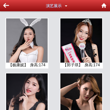
演艺展示
【杨康妮】 身高:174
【郭子琪】 身高:174